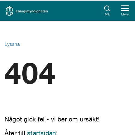
Sök
Meny
Lyssna
404
Något gick fel - vi ber om ursäkt!
Åter till
startsidan
!