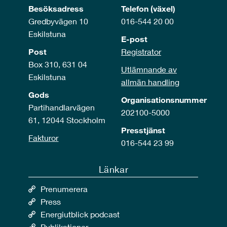
Besöksadress
Telefon (växel)
Gredbyvägen 10
016-544 20 00
Eskilstuna
E-post
Post
Registrator
Box 310, 631 04
Utlämnande av
Eskilstuna
allmän handling
Gods
Organisationsnummer
Partihandlarvägen
202100-5000
61, 12044 Stockholm
Presstjänst
Fakturor
016-544 23 99
Länkar
Prenumerera
Press
Energiutblick podcast
Publikationer