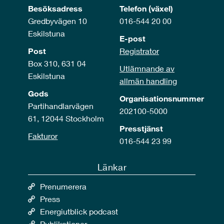
Besöksadress
Telefon (växel)
Gredbyvägen 10
016-544 20 00
Eskilstuna
E-post
Post
Registrator
Box 310, 631 04
Utlämnande av
Eskilstuna
allmän handling
Gods
Organisationsnummer
Partihandlarvägen
202100-5000
61, 12044 Stockholm
Presstjänst
Fakturor
016-544 23 99
Länkar
Prenumerera
Press
Energiutblick podcast
Publikationer