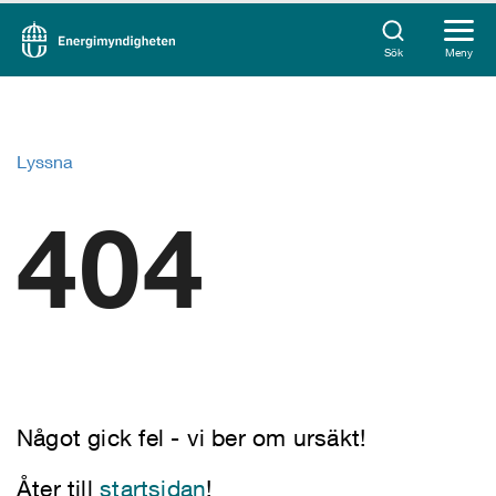
Sök
Meny
Lyssna
404
Något gick fel - vi ber om ursäkt!
Åter till
startsidan
!