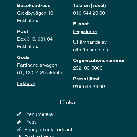
Besöksadress
Telefon (växel)
Gredbyvägen 10
016-544 20 00
Eskilstuna
E-post
Post
Registrator
Box 310, 631 04
Utlämnande av
Eskilstuna
allmän handling
Gods
Organisationsnummer
Partihandlarvägen
202100-5000
61, 12044 Stockholm
Presstjänst
Fakturor
016-544 23 99
Länkar
Prenumerera
Press
Energiutblick podcast
Publikationer