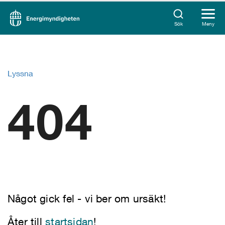
Sök
Meny
Lyssna
404
Något gick fel - vi ber om ursäkt!
Åter till
startsidan
!