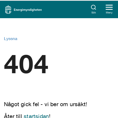
Sök
Meny
Lyssna
404
Något gick fel - vi ber om ursäkt!
Åter till
startsidan
!