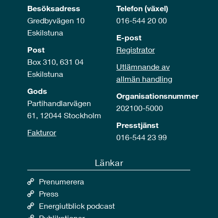
Besöksadress
Telefon (växel)
Gredbyvägen 10
016-544 20 00
Eskilstuna
E-post
Post
Registrator
Box 310, 631 04
Utlämnande av
Eskilstuna
allmän handling
Gods
Organisationsnummer
Partihandlarvägen
202100-5000
61, 12044 Stockholm
Presstjänst
Fakturor
016-544 23 99
Länkar
Prenumerera
Press
Energiutblick podcast
Publikationer