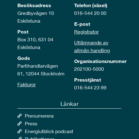
Besöksadress
Telefon (växel)
Gredbyvägen 10
016-544 20 00
Eskilstuna
E-post
Post
Registrator
Box 310, 631 04
Utlämnande av
Eskilstuna
allmän handling
Gods
Organisationsnummer
Partihandlarvägen
202100-5000
61, 12044 Stockholm
Presstjänst
Fakturor
016-544 23 99
Länkar
Prenumerera
Press
Energiutblick podcast
Publikationer