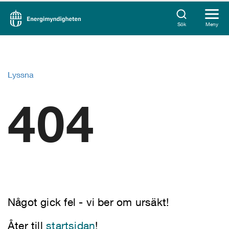
Sök
Meny
Lyssna
404
Något gick fel - vi ber om ursäkt!
Åter till
startsidan
!