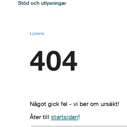
Stöd och utlysningar
Lyssna
404
Något gick fel - vi ber om ursäkt!
Åter till
startsidan
!