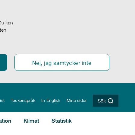
 Du kan
oten
Nej, jag samtycker inte
äst
Teckenspråk
In English
Mina sidor
Sök
ation
Klimat
Statistik