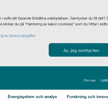
i syfte att löpande förbättra webbplatsen. Samtycker du till det?
cke klickar du på ”Hantering av kakor (cookies)" som du hittar i sidf
g av personuppgifter
Ja, jag samtycker
Om oss
Lättl
Energisystem och analys
Forskning och innov