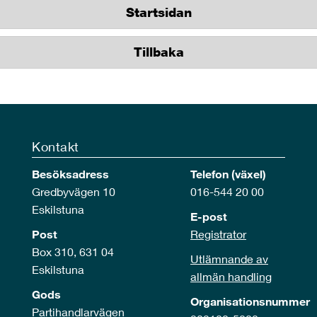
Startsidan
Tillbaka
Kontakt
Besöksadress
Telefon (växel)
Gredbyvägen 10
016-544 20 00
Eskilstuna
E-post
Post
Registrator
Box 310, 631 04
Utlämnande av
Eskilstuna
allmän handling
Gods
Organisationsnummer
Partihandlarvägen