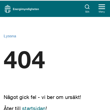
Sök
Meny
Lyssna
404
Något gick fel - vi ber om ursäkt!
Åter till
startsidan
!