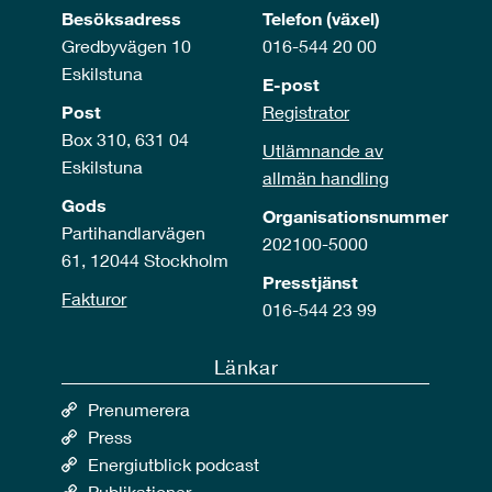
Besöksadress
Telefon (växel)
Gredbyvägen 10
016-544 20 00
Eskilstuna
E-post
Post
Registrator
Box 310, 631 04
Utlämnande av
Eskilstuna
allmän handling
Gods
Organisationsnummer
Partihandlarvägen
202100-5000
61, 12044 Stockholm
Presstjänst
Fakturor
016-544 23 99
Länkar
Prenumerera
Press
Energiutblick podcast
Publikationer