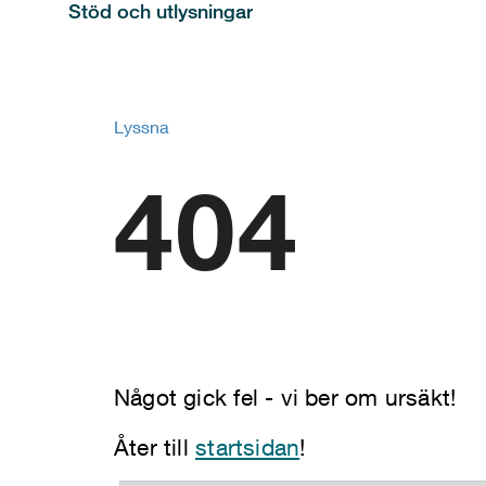
Stöd och utlysningar
Lyssna
404
Något gick fel - vi ber om ursäkt!
Åter till
startsidan
!