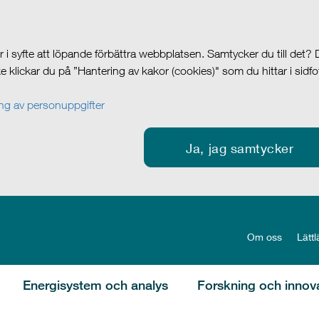
i syfte att löpande förbättra webbplatsen. Samtycker du till det?
cke klickar du på ”Hantering av kakor (cookies)" som du hittar i sidf
g av personuppgifter
Ja, jag samtycker
Om oss
Lättl
Energisystem och analys
Forskning och innov