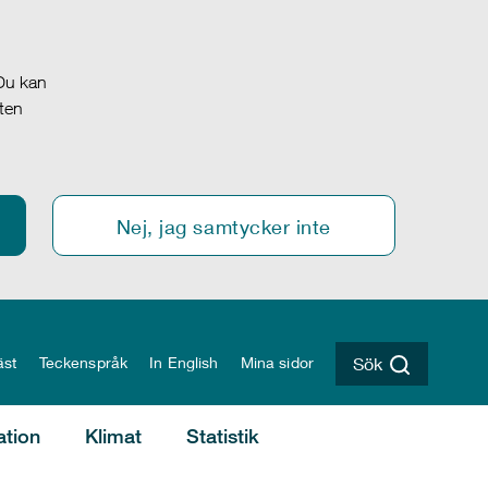
 Du kan
oten
Nej, jag samtycker inte
äst
Teckenspråk
In English
Mina sidor
Sök
ation
Klimat
Statistik