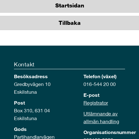
Startsidan
Tillbaka
Kontakt
Besöksadress
Telefon (växel)
Gredbyvägen 10
016-544 20 00
Eskilstuna
E-post
Post
Registrator
Box 310, 631 04
Utlämnande av
Eskilstuna
allmän handling
Gods
Organisationsnummer
Partihandlarvägen