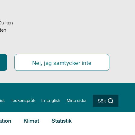
 Du kan
oten
Nej, jag samtycker inte
äst
Teckenspråk
In English
Mina sidor
Sök
ation
Klimat
Statistik