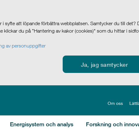
i syfte att löpande förbättra webbplatsen. Samtycker du till det?
cke klickar du på ”Hantering av kakor (cookies)" som du hittar i sidf
g av personuppgifter
Ja, jag samtycker
Om oss
Lättl
Energisystem och analys
Forskning och innov