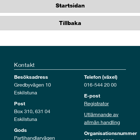
Startsidan
Tillbaka
Kontakt
Besöksadress
Telefon (växel)
Gredbyvägen 10
016-544 20 00
Eskilstuna
E-post
Post
Registrator
Box 310, 631 04
Utlämnande av
Eskilstuna
allmän handling
Gods
Organisationsnummer
Partihandlarvägen