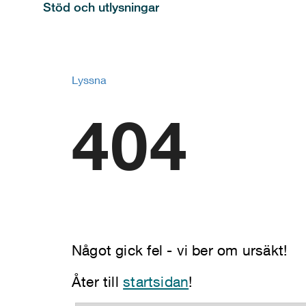
Stöd och utlysningar
Lyssna
404
Något gick fel - vi ber om ursäkt!
Åter till
startsidan
!