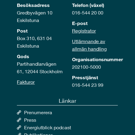
Besöksadress
Telefon (växel)
Gredbyvägen 10
016-544 20 00
Eskilstuna
E-post
Post
Registrator
Box 310, 631 04
Utlämnande av
Eskilstuna
allmän handling
Gods
Organisationsnummer
Partihandlarvägen
202100-5000
61, 12044 Stockholm
Presstjänst
Fakturor
016-544 23 99
Länkar
Prenumerera
Press
Energiutblick podcast
Publikationer