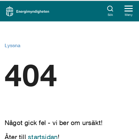
Sök
Meny
Lyssna
404
Något gick fel - vi ber om ursäkt!
Åter till
startsidan
!