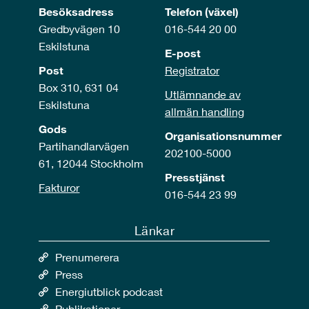
Besöksadress
Telefon (växel)
Gredbyvägen 10
016-544 20 00
Eskilstuna
E-post
Post
Registrator
Box 310, 631 04
Utlämnande av
Eskilstuna
allmän handling
Gods
Organisationsnummer
Partihandlarvägen
202100-5000
61, 12044 Stockholm
Presstjänst
Fakturor
016-544 23 99
Länkar
Prenumerera
Press
Energiutblick podcast
Publikationer