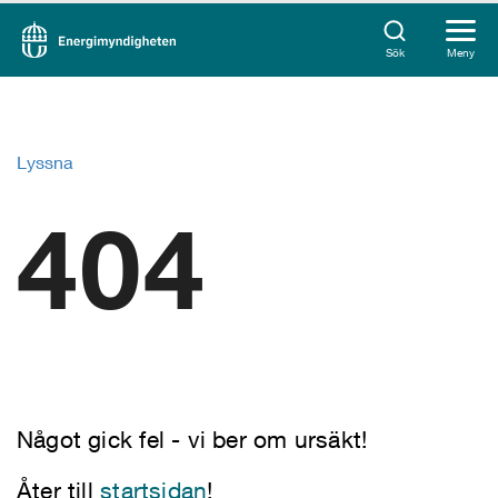
Sök
Meny
Lyssna
404
Något gick fel - vi ber om ursäkt!
Åter till
startsidan
!