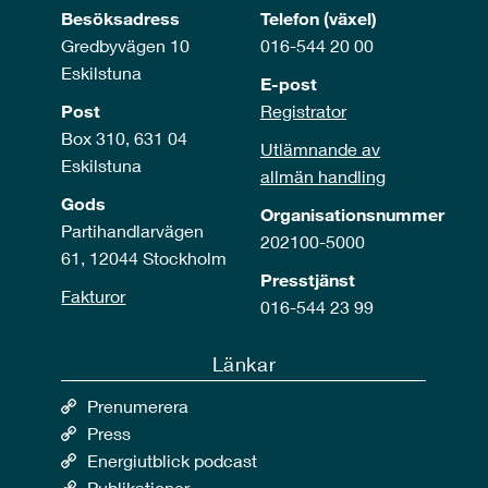
Besöksadress
Telefon (växel)
Gredbyvägen 10
016-544 20 00
Eskilstuna
E-post
Post
Registrator
Box 310, 631 04
Utlämnande av
Eskilstuna
allmän handling
Gods
Organisationsnummer
Partihandlarvägen
202100-5000
61, 12044 Stockholm
Presstjänst
Fakturor
016-544 23 99
Länkar
Prenumerera
Press
Energiutblick podcast
Publikationer