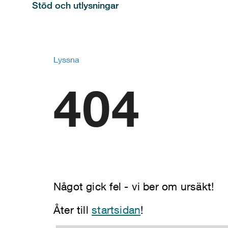
Stöd och utlysningar
Lyssna
404
Något gick fel - vi ber om ursäkt!
Åter till
startsidan
!