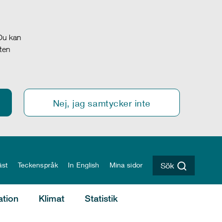
 Du kan
oten
Nej, jag samtycker inte
äst
Teckenspråk
In English
Mina sidor
Sök
ation
Klimat
Statistik