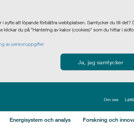
i syfte att löpande förbättra webbplatsen. Samtycker du till det?
cke klickar du på ”Hantering av kakor (cookies)" som du hittar i sidf
g av personuppgifter
Ja, jag samtycker
Om oss
Lättl
Energisystem och analys
Forskning och innov