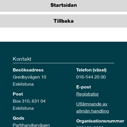
Startsidan
Tillbaka
Kontakt
Besöksadress
Telefon (växel)
Gredbyvägen 10
016-544 20 00
Eskilstuna
E-post
Post
Registrator
Box 310, 631 04
Utlämnande av
Eskilstuna
allmän handling
Gods
Organisationsnummer
Partihandlarvägen