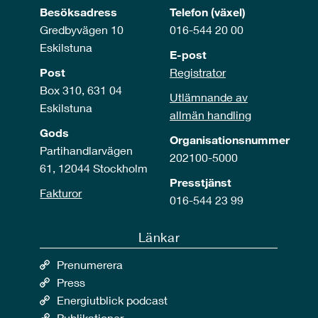
Besöksadress
Telefon (växel)
Gredbyvägen 10
016-544 20 00
Eskilstuna
E-post
Post
Registrator
Box 310, 631 04
Utlämnande av
Eskilstuna
allmän handling
Gods
Organisationsnummer
Partihandlarvägen
202100-5000
61, 12044 Stockholm
Presstjänst
Fakturor
016-544 23 99
Länkar
Prenumerera
Press
Energiutblick podcast
Publikationer