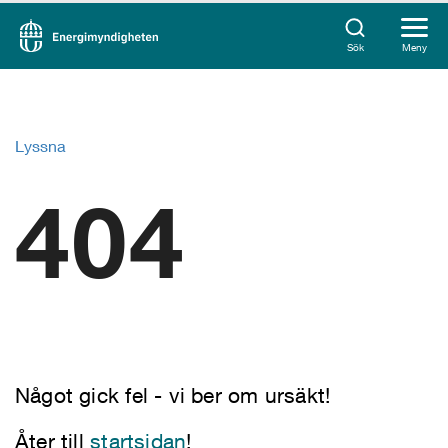
Sök
Meny
Lyssna
404
Något gick fel - vi ber om ursäkt!
Åter till
startsidan
!