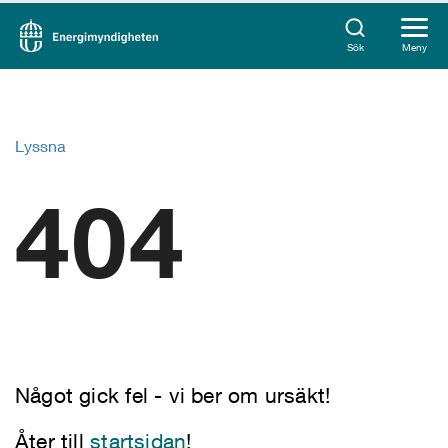
Sök
Meny
Lyssna
404
Något gick fel - vi ber om ursäkt!
Åter till
startsidan
!