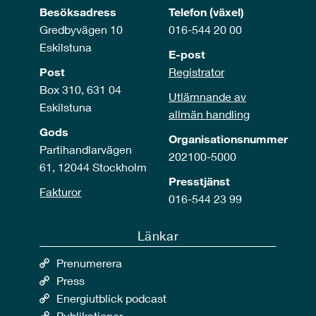
Besöksadress
Telefon (växel)
Gredbyvägen 10
016-544 20 00
Eskilstuna
E-post
Post
Registrator
Box 310, 631 04
Utlämnande av
Eskilstuna
allmän handling
Gods
Organisationsnummer
Partihandlarvägen
202100-5000
61, 12044 Stockholm
Presstjänst
Fakturor
016-544 23 99
Länkar
Prenumerera
Press
Energiutblick podcast
Publikationer