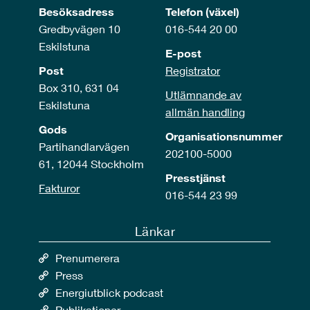
Besöksadress
Telefon (växel)
Gredbyvägen 10
016-544 20 00
Eskilstuna
E-post
Post
Registrator
Box 310, 631 04
Utlämnande av
Eskilstuna
allmän handling
Gods
Organisationsnummer
Partihandlarvägen
202100-5000
61, 12044 Stockholm
Presstjänst
Fakturor
016-544 23 99
Länkar
Prenumerera
Press
Energiutblick podcast
Publikationer