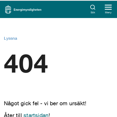
Sök
Meny
Lyssna
404
Något gick fel - vi ber om ursäkt!
Åter till
startsidan
!