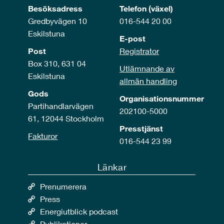
Besöksadress
Telefon (växel)
Gredbyvägen 10
016-544 20 00
Eskilstuna
E-post
Post
Registrator
Box 310, 631 04
Utlämnande av
Eskilstuna
allmän handling
Gods
Organisationsnummer
Partihandlarvägen
202100-5000
61, 12044 Stockholm
Presstjänst
Fakturor
016-544 23 99
Länkar
Prenumerera
Press
Energiutblick podcast
Publikationer