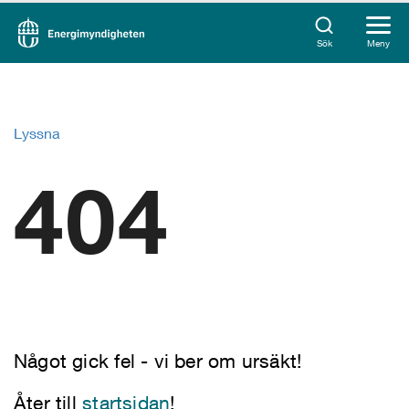
Sök
Meny
Lyssna
404
Något gick fel - vi ber om ursäkt!
Åter till
startsidan
!