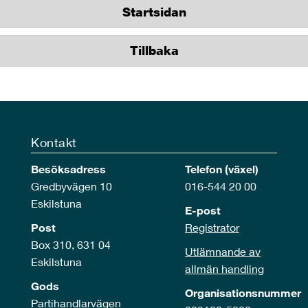
Startsidan
Tillbaka
Kontakt
Besöksadress
Telefon (växel)
Gredbyvägen 10
016-544 20 00
Eskilstuna
E-post
Post
Registrator
Box 310, 631 04
Utlämnande av
Eskilstuna
allmän handling
Gods
Organisationsnummer
Partihandlarvägen