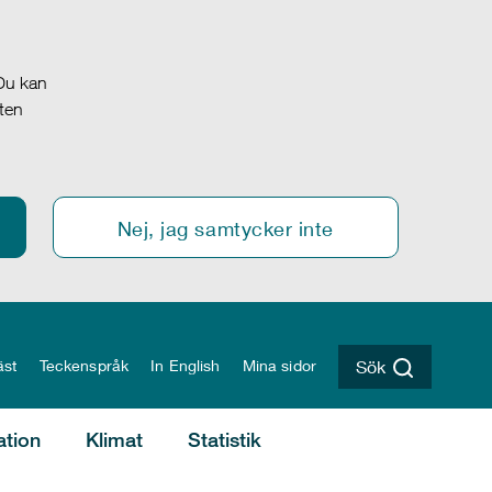
 Du kan
oten
Nej, jag samtycker inte
äst
Teckenspråk
In English
Mina sidor
Sök
ation
Klimat
Statistik