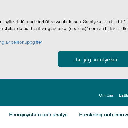
i syfte att löpande förbättra webbplatsen. Samtycker du till det?
cke klickar du på ”Hantering av kakor (cookies)" som du hittar i sidf
g av personuppgifter
Ja, jag samtycker
Om oss
Lättl
Energisystem och analys
Forskning och innov