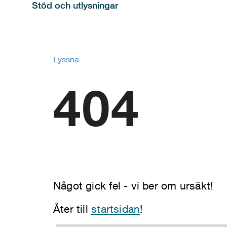
Stöd och utlysningar
Lyssna
404
Något gick fel - vi ber om ursäkt!
Åter till
startsidan
!