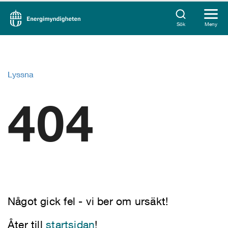
Sök
Meny
Lyssna
404
Något gick fel - vi ber om ursäkt!
Åter till
startsidan
!