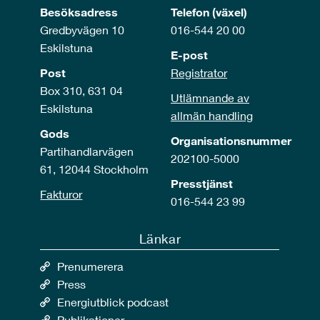
Besöksadress
Telefon (växel)
Gredbyvägen 10
016-544 20 00
Eskilstuna
E-post
Post
Registrator
Box 310, 631 04
Utlämnande av
Eskilstuna
allmän handling
Gods
Organisationsnummer
Partihandlarvägen
202100-5000
61, 12044 Stockholm
Presstjänst
Fakturor
016-544 23 99
Länkar
Prenumerera
Press
Energiutblick podcast
Publikationer