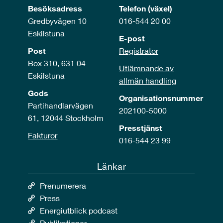
Besöksadress
Telefon (växel)
Gredbyvägen 10
016-544 20 00
Eskilstuna
E-post
Post
Registrator
Box 310, 631 04
Utlämnande av
Eskilstuna
allmän handling
Gods
Organisationsnummer
Partihandlarvägen
202100-5000
61, 12044 Stockholm
Presstjänst
Fakturor
016-544 23 99
Länkar
Prenumerera
Press
Energiutblick podcast
Publikationer