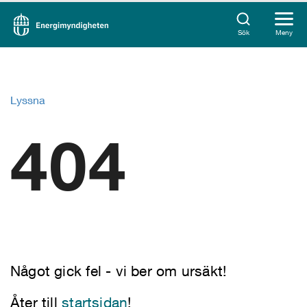
Sök
Meny
Lyssna
404
Något gick fel - vi ber om ursäkt!
Åter till
startsidan
!