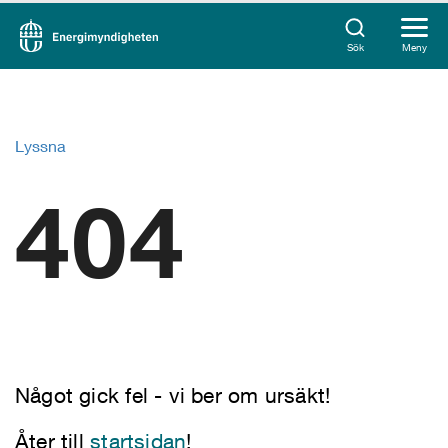
Sök
Meny
Lyssna
404
Något gick fel - vi ber om ursäkt!
Åter till
startsidan
!