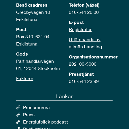
Besöksadress
Telefon (växel)
Gredbyvägen 10
016-544 20 00
Eskilstuna
E-post
Post
Registrator
Box 310, 631 04
Utlämnande av
Eskilstuna
allmän handling
Gods
Organisationsnummer
Partihandlarvägen
202100-5000
61, 12044 Stockholm
Presstjänst
Fakturor
016-544 23 99
Länkar
Prenumerera
Press
Energiutblick podcast
Publikationer