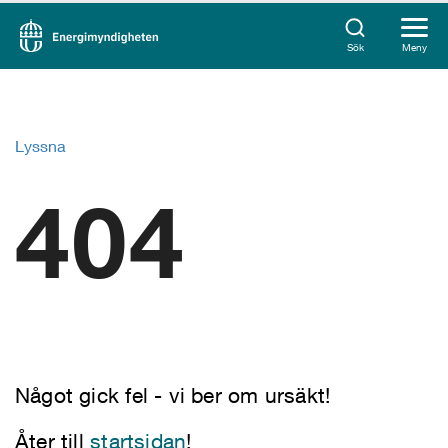
Sök
Meny
Lyssna
404
Något gick fel - vi ber om ursäkt!
Åter till
startsidan
!