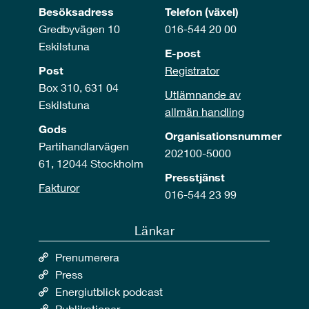
Besöksadress
Telefon (växel)
Gredbyvägen 10
016-544 20 00
Eskilstuna
E-post
Post
Registrator
Box 310, 631 04
Utlämnande av
Eskilstuna
allmän handling
Gods
Organisationsnummer
Partihandlarvägen
202100-5000
61, 12044 Stockholm
Presstjänst
Fakturor
016-544 23 99
Länkar
Prenumerera
Press
Energiutblick podcast
Publikationer