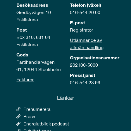
Besöksadress
Telefon (växel)
Gredbyvägen 10
016-544 20 00
Eskilstuna
E-post
Post
Registrator
Box 310, 631 04
Utlämnande av
Eskilstuna
allmän handling
Gods
Organisationsnummer
Partihandlarvägen
202100-5000
61, 12044 Stockholm
Presstjänst
Fakturor
016-544 23 99
Länkar
Prenumerera
Press
Energiutblick podcast
Publikationer