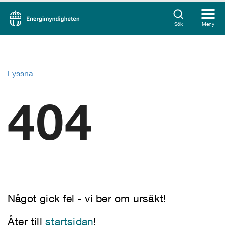
Sök
Meny
Lyssna
404
Något gick fel - vi ber om ursäkt!
Åter till
startsidan
!