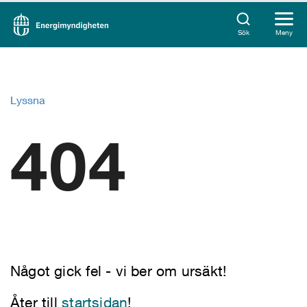
Sök
Meny
Lyssna
404
Något gick fel - vi ber om ursäkt!
Åter till
startsidan
!