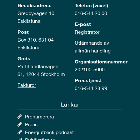
Besöksadress
Telefon (växel)
Gredbyvägen 10
016-544 20 00
Eskilstuna
E-post
Post
Registrator
Box 310, 631 04
Utlämnande av
Eskilstuna
allmän handling
Gods
Organisationsnummer
Partihandlarvägen
202100-5000
61, 12044 Stockholm
Presstjänst
Fakturor
016-544 23 99
Länkar
Prenumerera
Press
Energiutblick podcast
Publikationer