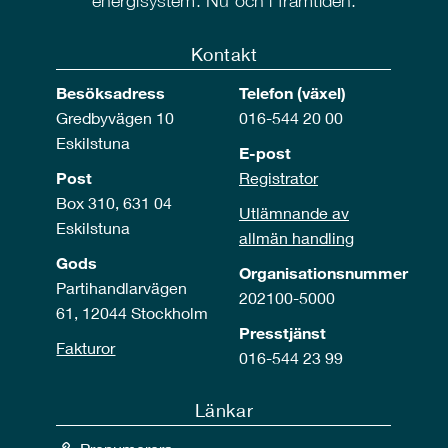
energisystem. Nu och i framtiden.
Kontakt
Besöksadress
Telefon (växel)
Gredbyvägen 10
016-544 20 00
Eskilstuna
E-post
Post
Registrator
Box 310, 631 04
Utlämnande av
Eskilstuna
allmän handling
Gods
Organisationsnummer
Partihandlarvägen
202100-5000
61, 12044 Stockholm
Presstjänst
Fakturor
016-544 23 99
Länkar