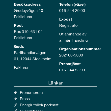
Besöksadress
Telefon (växel)
Gredbyvägen 10
016-544 20 00
Eskilstuna
E-post
Post
Registrator
Box 310, 631 04
Utlämnande av
Eskilstuna
allmän handling
Gods
Organisationsnummer
Partihandlarvägen
202100-5000
61, 12044 Stockholm
Presstjänst
Fakturor
016-544 23 99
Länkar
Prenumerera
Press
Energiutblick podcast
Publikationer