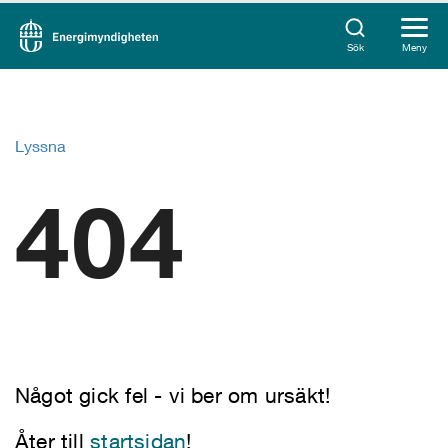
Sök
Meny
Lyssna
404
Något gick fel - vi ber om ursäkt!
Åter till
startsidan
!