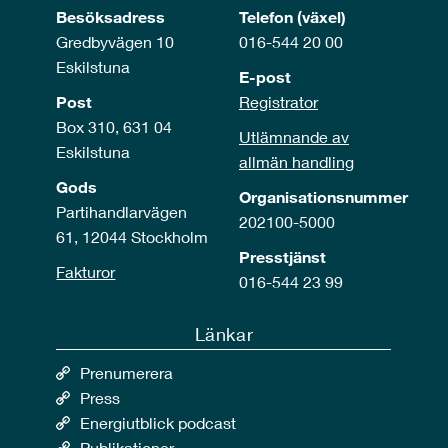
Besöksadress
Telefon (växel)
Gredbyvägen 10
016-544 20 00
Eskilstuna
E-post
Post
Registrator
Box 310, 631 04
Utlämnande av
Eskilstuna
allmän handling
Gods
Organisationsnummer
Partihandlarvägen
202100-5000
61, 12044 Stockholm
Presstjänst
Fakturor
016-544 23 99
Länkar
Prenumerera
Press
Energiutblick podcast
Publikationer