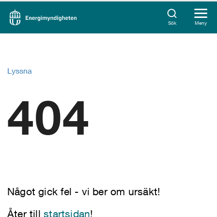
Sök
Meny
Lyssna
404
Något gick fel - vi ber om ursäkt!
Åter till
startsidan
!