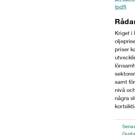
(pdf)
Råda
Kriget
i
oljepris
priser k
utveckli
lönsamhe
sektore
samt för
nivå
och 
några s
kortsik
Senas
Gust