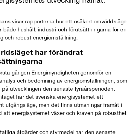
ergisystemets utveckling framåt.
mans visar rapporterna hur ett osäkert omvärldsläge
 både hushåll, industri och förutsättningarna för en
ig och robust energiomställning.
rldsläget
har förändrat
sättningarna
 första gången Energimyndigheten genomför en
analys och bedömning av energiomställningen, som
a på utvecklingen den senaste fyraårsperioden.
aget har det svenska energisystemet ett
t utgångsläge, men
det finns
utmaningar framåt i
d att energisystemet växer och kraven på robusthet
tatliga åtgärder och styrmedel har den senaste