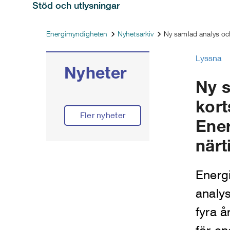
Stöd och utlysningar
Energimyndigheten
Nyhetsarkiv
Ny samlad analys och
Lyssna
Nyheter
Ny s
kort
Fler nyheter
Ener
närt
Energ
analy
fyra å