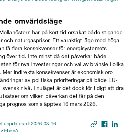
nde omvärldsläge
M
ellanöstern har på kort tid orsakat både stigande
er och naturgaspriser.
Ett varaktigt läge
med höga
an få flera konsekvenser för energisystemets
ng över tid. Inte minst då det påverkar både
ten för nya investeringar och val av bränsle i olika
r. Mer indirekta konsekvenser är ekonomisk oro
ändringar av politiska prioriteringar på både EU
-
svensk nivå. I nuläget är det dock för tidigt att dra
lutsatser om vilken påverkan det får på den
tiga prognos som släpp
tes
16 mars 2026
.
t uppdaterad: 2026-03-16
av Ebenå