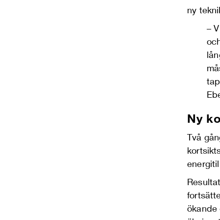
ny tekn
–
V
och
lån
mås
tap
Eb
Ny ko
Två gån
kortsik
energit
Resulta
fortsätt
ökande 