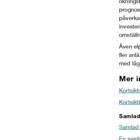
öknings
progno
påverka
investe
omställ
Även el
fler an
med låga
Mer i
Kortsik
Kortsik
Samlad
Samlad 
En saml