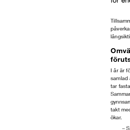
för en
Tillsam
påverkar
långsikt
Omvä
förut
I år är
samlad 
tar fast
Sammant
gynnsam
takt me
ökar.
– S