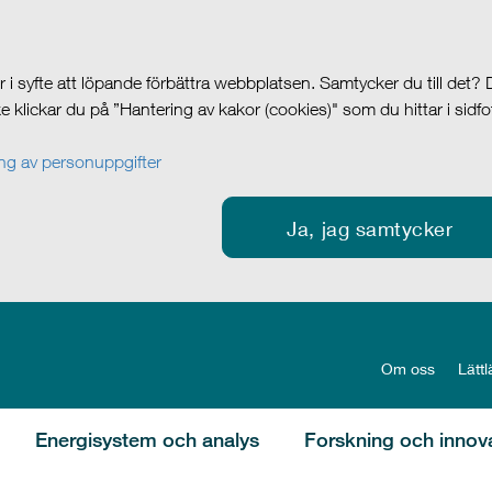
i syfte att löpande förbättra webbplatsen. Samtycker du till det?
cke klickar du på ”Hantering av kakor (cookies)" som du hittar i sidf
g av personuppgifter
Ja, jag samtycker
Om oss
Lättl
Energisystem och analys
Forskning och innov