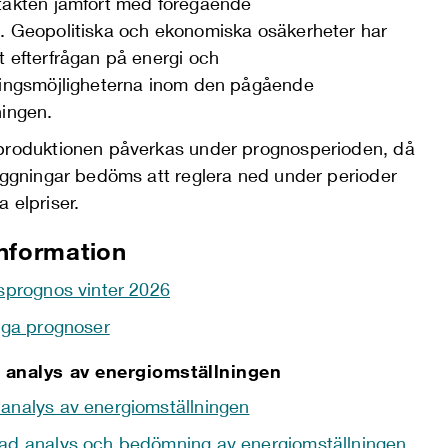
takten jämfört med föregående
s
.
Geopolitiska och ekonomiska osäkerheter
har
t efterfrågan på energi och
ringsmöjligheterna inom den pågående
ningen.
produktionen påverkas
under prognosperi
o
den
, då
läggningar bedöms att reglera ned under perioder
 elpriser
.
nformation
tsprognos vinter 2026
tiga prognoser
 analys av energiomställningen
analys av energiomställningen
ad analys och bedömning av energiomställningen