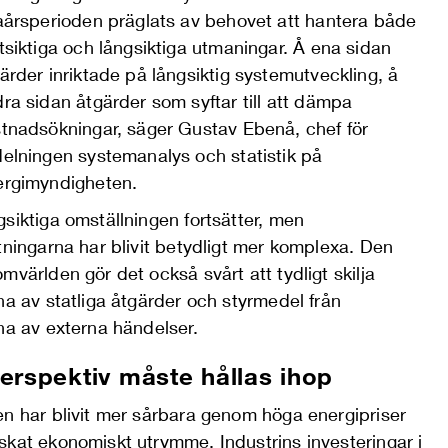
aårsperioden präglats av behovet att hantera både
tsiktiga och långsiktiga utmaningar. Å ena sidan
ärder inriktade på långsiktig systemutveckling
,
å
ra sidan åtgärder som syftar till att dämpa
tnadsökningar, säger Gustav Ebenå, chef för
elningen systemanalys och statistik på
ergimyndigheten.
siktiga omställningen fortsätter, men
tningarna har blivit betydligt mer komplexa. Den
mvärlden gör det också svårt att tydligt skilja
na av statliga åtgärder och styrmedel från
rna av externa händel
ser.
erspektiv måste hållas
ihop
en har blivit mer sårbara genom höga energipriser
skat ekonomiskt utrymme
. I
ndustrins investeringar i