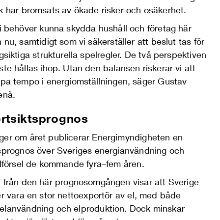
ik
har
bromsats av ökade risker och osäkerhet.
i behöver kunna skydda hushåll och företag här
 nu, samtidigt som vi säkerställer att beslut tas för
gsiktiga strukturella spelregler.
De två perspektiven
te hållas ihop.
Utan den balansen riskerar vi att
pa tempo i energiomställningen,
säger
Gustav
enå.
rtsiktsprognos
ger om året publicerar Energimyndigheten en
tsprognos över Sveriges energianvändning och
illförsel de kommande fyra–fem åren.
t från
den här
prognosomgång
en
visar
att Sverige
er vara en stor nettoexportör av el, med både
elanvändning och elproduktion
.
D
ock minskar