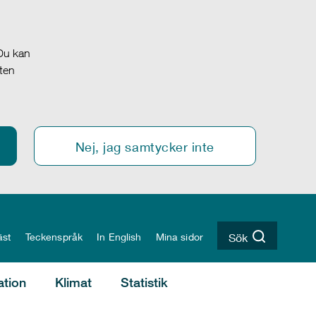
 Du kan
oten
Nej, jag samtycker inte
äst
Teckenspråk
In English
Mina sidor
Sök
ation
Klimat
Statistik