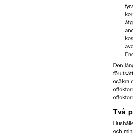
fyr
kor
åtg
and
kos
avd
En
Den lång
förutsät
osäkra o
effekter
effekte
Två p
Hushåll
och min