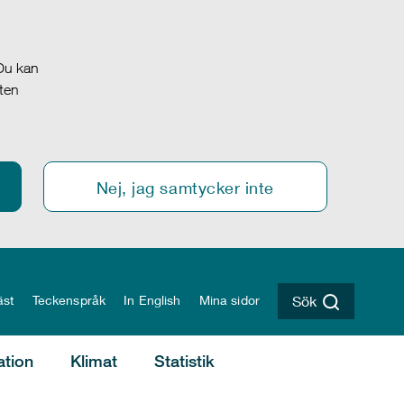
 Du kan
oten
Nej, jag samtycker inte
äst
Teckenspråk
In English
Mina sidor
Sök
ation
Klimat
Statistik