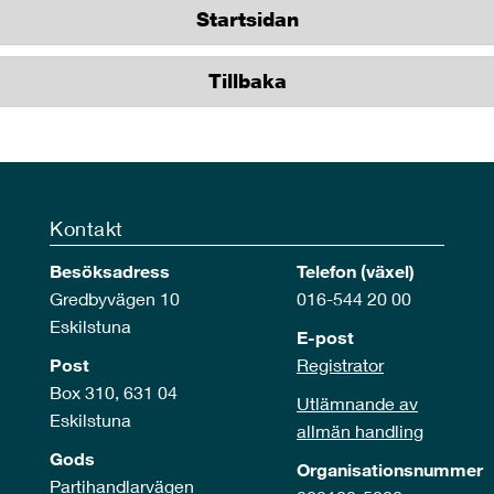
Startsidan
Tillbaka
Kontakt
Besöksadress
Telefon (växel)
Gredbyvägen 10
016-544 20 00
Eskilstuna
E-post
Post
Registrator
Box 310, 631 04
Utlämnande av
Eskilstuna
allmän handling
Gods
Organisationsnummer
Partihandlarvägen