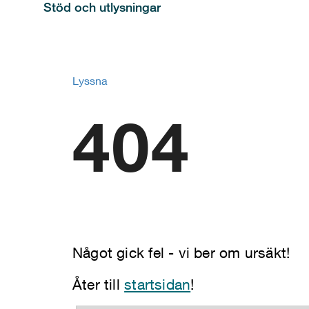
Stöd och utlysningar
Lyssna
404
Något gick fel - vi ber om ursäkt!
Åter till
startsidan
!