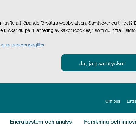
i syfte att löpande förbättra webbplatsen. Samtycker du till det?
cke klickar du på ”Hantering av kakor (cookies)" som du hittar i sidf
g av personuppgifter
Ja, jag samtycker
Om oss
Lättl
Energisystem och analys
Forskning och innov