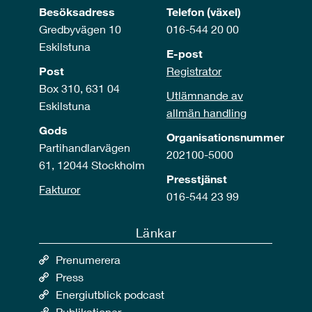
Besöksadress
Telefon (växel)
Gredbyvägen 10
016-544 20 00
Eskilstuna
E-post
Post
Registrator
Box 310, 631 04
Utlämnande av
Eskilstuna
allmän handling
Gods
Organisationsnummer
Partihandlarvägen
202100-5000
61, 12044 Stockholm
Presstjänst
Fakturor
016-544 23 99
Länkar
Prenumerera
Press
Energiutblick podcast
Publikationer