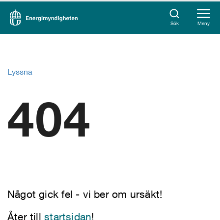
Sök
Meny
Lyssna
404
Något gick fel - vi ber om ursäkt!
Åter till
startsidan
!