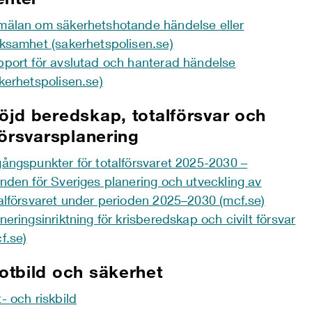
älan om säkerhetshotande händelse eller
ksamhet (sakerhetspolisen.se)
port för avslutad och hanterad händelse
kerhetspolisen.se)
jd beredskap, totalförsvar och
försvarsplanering
ångspunkter för totalförsvaret 2025-2030 –
nden för Sveriges planering och utveckling av
alförsvaret under perioden 2025–2030 (mcf.se)
neringsinriktning för krisberedskap och civilt försvar
f.se)
tbild och säkerhet
- och riskbild