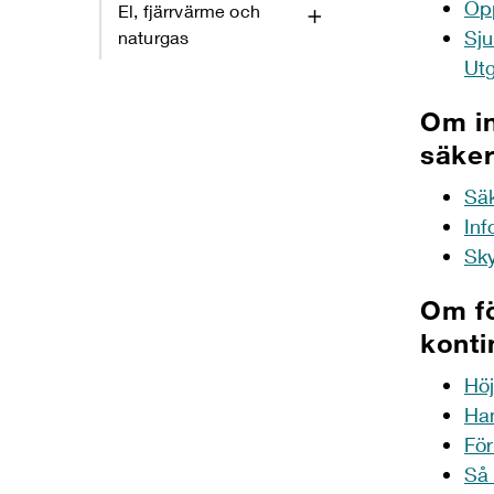
Öpp
El, fjärrvärme och
Sju
naturgas
Utg
Om in
säke
Säk
Inf
Sky
Om f
konti
Höj
Han
För
Så 