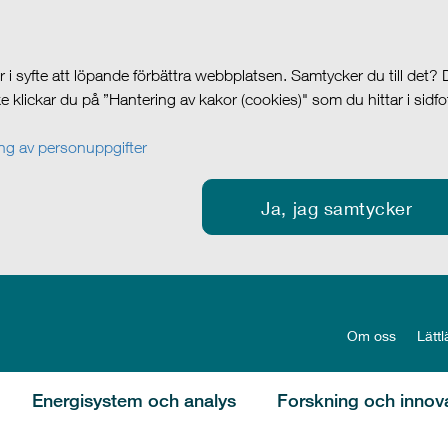
i syfte att löpande förbättra webbplatsen. Samtycker du till det?
cke klickar du på ”Hantering av kakor (cookies)" som du hittar i sidf
g av personuppgifter
Ja, jag samtycker
Om oss
Lättl
Energisystem och analys
Forskning och innov