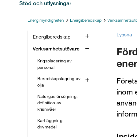
Stöd och utlysningar
Energimyndigheten
Energiberedskap
Verksamhetsut
Lyssna
Energiberedskap
Förd
Verksamhetsutövare
ener
Krigsplacering av
personal
Beredskapslagring av
Företa
olja
inom e
Naturgasförsörjning,
använ
definition av
krisnivåer
inform
Kartläggning
drivmedel
Incid