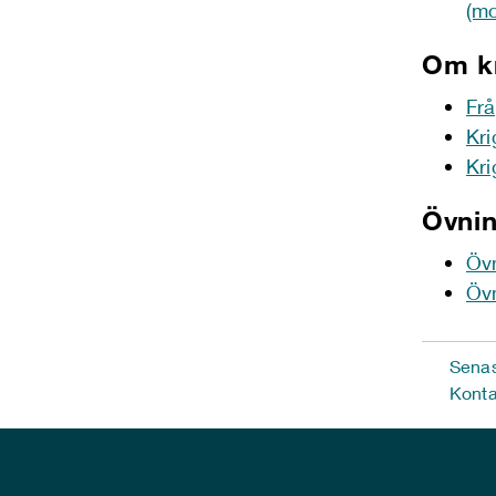
(mc
Om kr
Frå
Kri
Kri
Övni
Övn
Övn
Senas
Konta