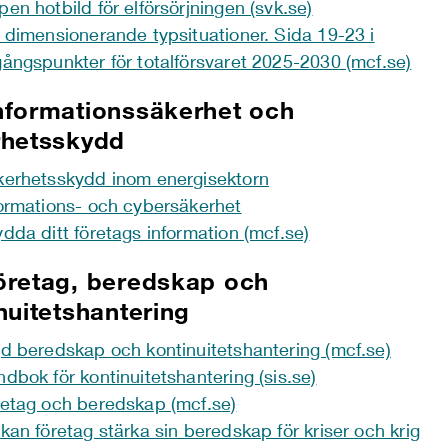
en hotbild för elförsörjningen (svk.se)
 dimensionerande typsituationer. Sida 19-23 i
ångspunkter för totalförsvaret 2025-2030 (mcf.se)
formationssäkerhet och
rhetsskydd
erhetsskydd inom energisektorn
ormations- och cybersäkerhet
dda ditt företags information (mcf.se)
öretag, beredskap och
nuitetshantering
d beredskap och kontinuitetshantering (mcf.se)
dbok för kontinuitetshantering (sis.se)
etag och beredskap (mcf.se)
kan företag stärka sin beredskap för kriser och krig