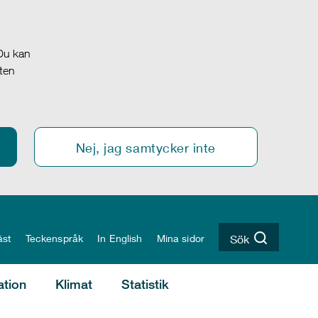
 Du kan
oten
Nej, jag samtycker inte
äst
Teckenspråk
In English
Mina sidor
Sök
ation
Klimat
Statistik