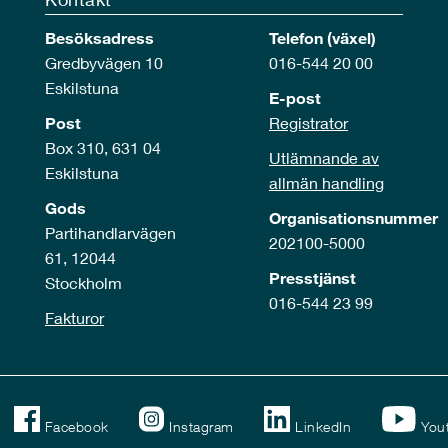
Besöksadress
Telefon (växel)
Gredbyvägen 10
016-544 20 00
Eskilstuna
E-post
Post
Registrator
Box 310, 631 04
Utlämnande av
Eskilstuna
allmän handling
Gods
Organisationsnummer
Partihandlarvägen
202100-5000
61, 12044
Presstjänst
Stockholm
016-544 23 99
Fakturor
Facebook
Instagram
LinkedIn
You