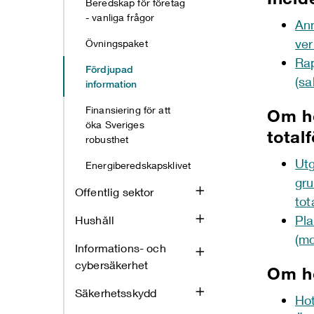
Beredskap för företag
- vanliga frågor
Anm
ver
Övningspaket
Rap
Fördjupad
(sa
information
Finansiering för att
Om hö
öka Sveriges
total
robusthet
Utg
Energiberedskapsklivet
gru
Offentlig sektor
tot
Pla
Hushåll
(mc
Informations- och
cybersäkerhet
Om ho
Säkerhetsskydd
Hot