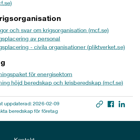
f.se)
igsorganisation
gor och svar om krigsorganisation (mcf.se)
gsplacering av personal
gsplacering - civila organisationer (pliktverket.se)
ng
ingspaket för energisektorn
ing höjd beredskap och krisberedskap (mcf.se)
t uppdaterad: 2026-02-09
kta beredskap för företag
Kontakt