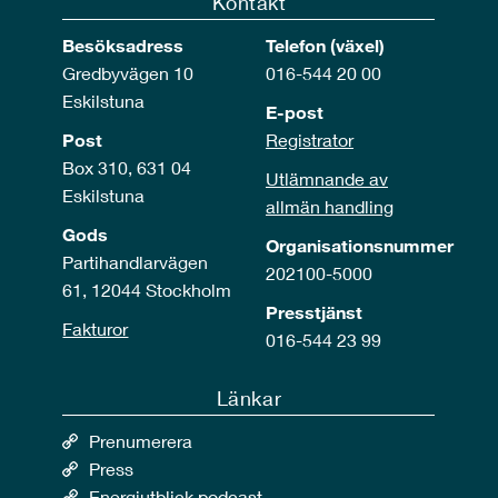
Kontakt
Besöksadress
Telefon (växel)
Gredbyvägen 10
016-544 20 00
Eskilstuna
E-post
Post
Registrator
Box 310, 631 04
Utlämnande av
Eskilstuna
allmän handling
Gods
Organisationsnummer
Partihandlarvägen
202100-5000
61, 12044 Stockholm
Presstjänst
Fakturor
016-544 23 99
Länkar
Prenumerera
Press
Energiutblick podcast