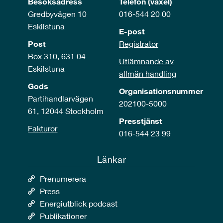
Besöksadress
Telefon (växel)
Gredbyvägen 10
016-544 20 00
Eskilstuna
E-post
Post
Registrator
Box 310, 631 04
Utlämnande av
Eskilstuna
allmän handling
Gods
Organisationsnummer
Partihandlarvägen
202100-5000
61, 12044 Stockholm
Presstjänst
Fakturor
016-544 23 99
Länkar
Prenumerera
Press
Energiutblick podcast
Publikationer