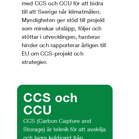
med CCS och CCU för att bidra
till att Sverige når klimatmålen.
Myndigheten ger stöd till projekt
som minskar utsläpp, följer och
stöttar i utvecklingen, hanterar
hinder och rapporterar årligen till
EU om CCS-projekt och
strategier.
CCS och
CCU
CCS (Carbon Capture and
Storage) är teknik för att avskilja
och lagra koldioxid från