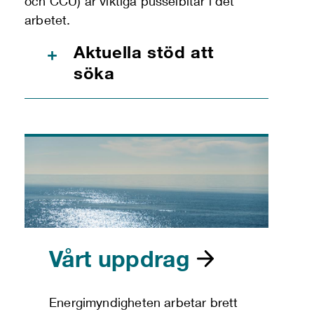
och CCU) är viktiga pusselbitar i det
arbetet.
Aktuella stöd att
+
söka
Vårt uppdrag
Energimyndigheten arbetar brett