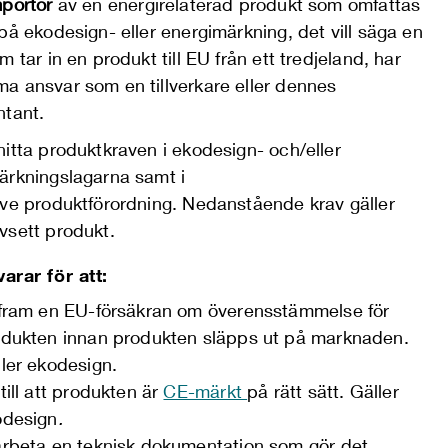
mportör
av en energirelaterad produkt som omfattas
på ekodesign- eller energimärkning, det vill säga en
m tar in en produkt till EU från ett tredjeland, har
a ansvar som en tillverkare eller dennes
ntant.
itta produktkraven i ekodesign- och/eller
ärkningslagarna samt i
ive produktförordning. Nedanstående krav gäller
vsett produkt.
arar för att:
fram en EU-försäkran om överensstämmelse för
dukten innan produkten släpps ut på marknaden.
ler ekodesign.
till att produkten är
CE-märkt
på rätt sätt. Gäller
odesign
.
rbeta en teknisk dokumentation som gör det