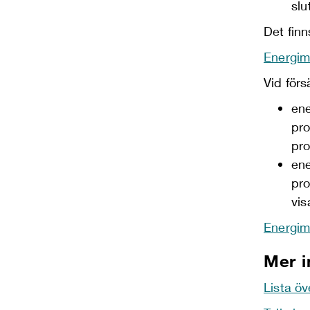
slu
Det fin
Energimä
Vid förs
ene
pro
pro
ene
pro
vis
Energim
Mer i
Lista ö