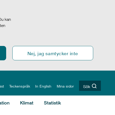
 Du kan
oten
Nej, jag samtycker inte
äst
Teckenspråk
In English
Mina sidor
Sök
ation
Klimat
Statistik