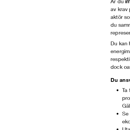
Är du
i
av krav 
aktör so
du samm
represe
Du kan h
energim
respekt
dock oa
Du ansv
Ta 
pro
Gäl
Se 
ek
Uta