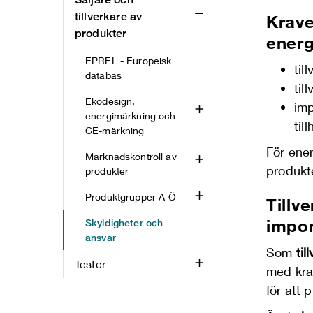
tillverkare av
Krave
produkter
energ
EPREL - Europeisk
til
databas
til
Ekodesign,
imp
energimärkning och
til
CE-märkning
För ener
Marknadskontroll av
produkte
produkter
Produktgrupper A-Ö
Tillv
impor
Skyldigheter och
ansvar
Som
til
Tester
med kra
för att 