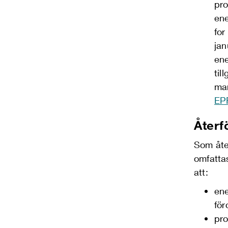
pro
ene
for
jan
ene
til
mar
EP
Återf
Som åte
omfatta
att:
ene
för
pro