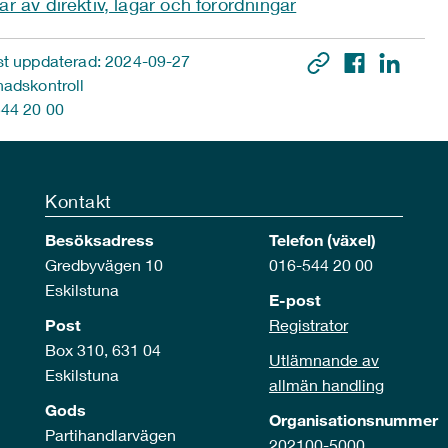
ar av direktiv, lagar och förordningar
t uppdaterad: 2024-09-27
adskontroll
44 20 00
Kontakt
Besöksadress
Telefon (växel)
Gredbyvägen 10
016-544 20 00
Eskilstuna
E-post
Post
Registrator
Box 310, 631 04
Utlämnande av
Eskilstuna
allmän handling
Gods
Organisationsnummer
Partihandlarvägen
202100-5000