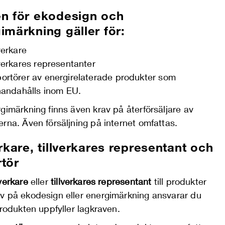
n för ekodesign och
imärkning gäller för:
lverkare
lverkares representanter
ortörer av energirelaterade produkter som
lhandahålls inom EU.
gimärkning finns även krav på återförsäljare av
rna. Även försäljning på internet omfattas.
erkare, tillverkares representant och
tör
lverkare
eller
tillverkares representant
till produkter
v på ekodesign eller energimärkning ansvarar du
produkten uppfyller lagkraven.