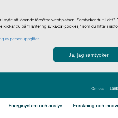
i syfte att löpande förbättra webbplatsen. Samtycker du till det?
cke klickar du på ”Hantering av kakor (cookies)" som du hittar i sidf
g av personuppgifter
Ja, jag samtycker
Om oss
Lättl
Energisystem och analys
Forskning och innov