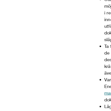
möj
i r
inn
utf
do
slä
Ta 
de 
des
krä
äve
Var
En
mar
do
Läg