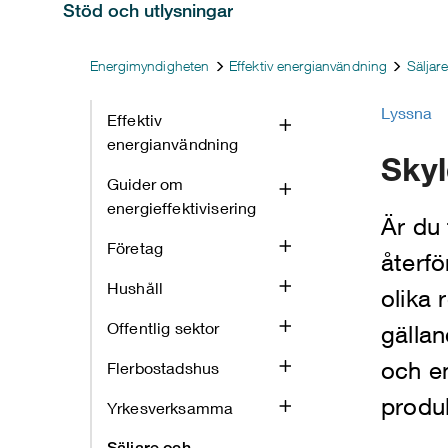
Stöd och utlysningar
Energimyndigheten
Effektiv energianvändning
Säljare
Lyssna
Effektiv
energianvändning
Skyl
Guider om
energieffektivisering
Är du 
Företag
återf
Hushåll
olika 
Offentlig sektor
gälla
och en
Flerbostadshus
produk
Yrkesverksamma
Säljare och