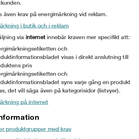
tkunden.
ns även krav på energimärkning vid reklam.
rkning i butik och i reklam
äljning via
internet
innebär kraven mer specifikt att:
rgimärkningsetiketten och
duktinformationsbladet visas i direkt anslutning till
duktens pris
rgimärkningsetiketten och
duktinformationsbladet syns varje gång en produkt
as, det vill säga även på kategorisidor (listvyer).
ärkning på internet
nformation
ver produktgrupper med krav