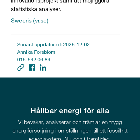
innovationsprojekt samt att möjliggöra
statistiska analyser.
Swecris (vr.se)
Senast uppdaterad: 2025-12-02
Annika Forsblom
016-542 06 89
Hållbar energi för alla
Vi bevakar, analyserar och främjar en trygg
energiförsörjning i omställningen till ett fossilfritt
energisystem. Nu och i framtiden.