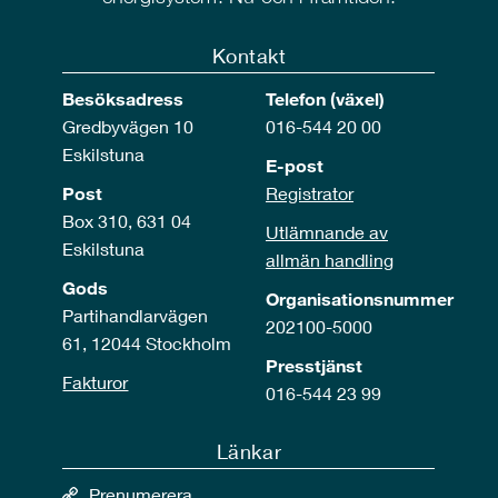
Kontakt
Besöksadress
Telefon (växel)
Gredbyvägen 10
016-544 20 00
Eskilstuna
E-post
Post
Registrator
Box 310, 631 04
Utlämnande av
Eskilstuna
allmän handling
Gods
Organisationsnummer
Partihandlarvägen
202100-5000
61, 12044 Stockholm
Presstjänst
Fakturor
016-544 23 99
Länkar
Prenumerera