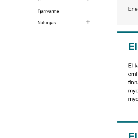
Ene
Fjärrvärme
Naturgas
El
El k
omf
fin
myc
myc
El