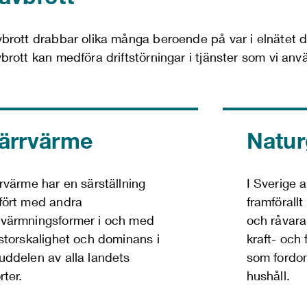
vbrott drabbar olika många beroende på var i elnätet det
vbrott kan medföra driftstörningar i tjänster som vi an
järrvärme
Natur
rrvärme har en särställning
I Sverige 
fört med andra
framförall
värmningsformer i och med
och råvara
 storskalighet och dominans i
kraft- och
uddelen av alla landets
som fordon
rter.
hushåll.