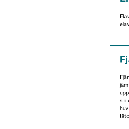
Ela
ela
F
Fjä
jäm
upp
sin
huv
täto