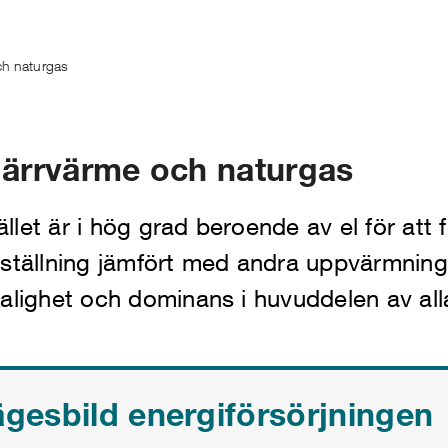
och naturgas
fjärrvärme och naturgas
let är i hög grad beroende av el för att 
rställning jämfört med andra uppvärmning
alighet och dominans i huvuddelen av alla
ägesbild energiförsörjningen