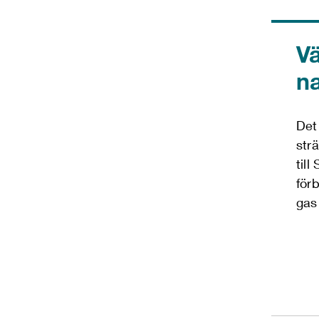
V
n
Det
strä
till
förb
gas