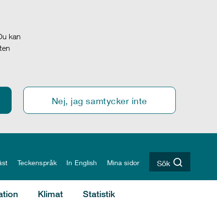
 Du kan
oten
Nej, jag samtycker inte
äst
Teckenspråk
In English
Mina sidor
Sök
ation
Klimat
Statistik