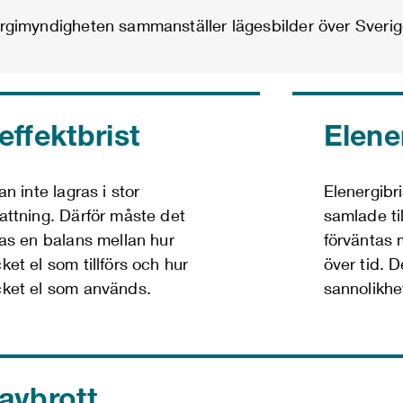
rgimyndigheten sammanställer lägesbilder över Sverige
effektbrist
Elene
an inte lagras i stor
Elenergibr
attning. Därför måste det
samlade til
nas en balans mellan hur
förväntas 
ket el som tillförs och hur
över tid. D
ket el som används.
sannolikhet
avbrott