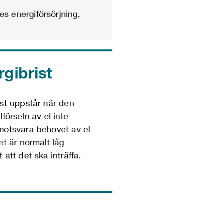
s energiförsörjning.
rgibrist
ist uppstår när den
lförseln av el inte
motsvara behovet av el
et är normalt låg
 att det ska inträffa.