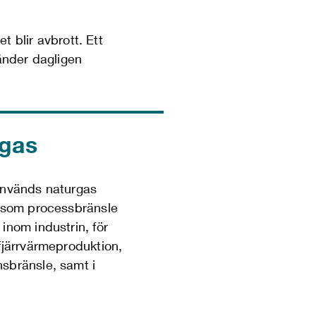
 blir avbrott. Ett
vänder dagligen
gas
används naturgas
t som processbränsle
 inom industrin, för
 fjärrvärmeproduktion,
sbränsle, samt i