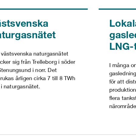
ästsvenska
Lokal
aturgasnätet
gasle
LNG-t
 västsvenska naturgasnätet
cker sig från Trelleborg i söder
I många ort
 Stenungsund i norr. Det
gasledning
rukas årligen cirka 7 till 8 TWh
för att dis
 i naturgasnätet.
produktions
flera tanks
närområde