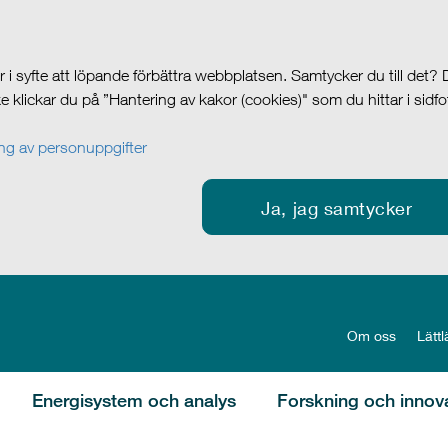
i syfte att löpande förbättra webbplatsen. Samtycker du till det?
cke klickar du på ”Hantering av kakor (cookies)" som du hittar i sidf
g av personuppgifter
Ja, jag samtycker
Om oss
Lättl
Energisystem och analys
Forskning och innov