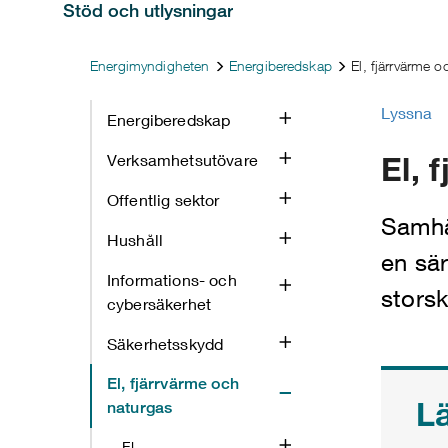
Stöd och utlysningar
Energimyndigheten
Energiberedskap
El, fjärrvärme 
Lyssna
Energiberedskap
El, 
Verksamhetsutövare
Offentlig sektor
Samhäl
Hushåll
en sä
Informations- och
storsk
cybersäkerhet
Säkerhetsskydd
El, fjärrvärme och
L
naturgas
El