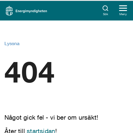
Sök
Meny
Lyssna
404
Något gick fel - vi ber om ursäkt!
Åter till
startsidan
!