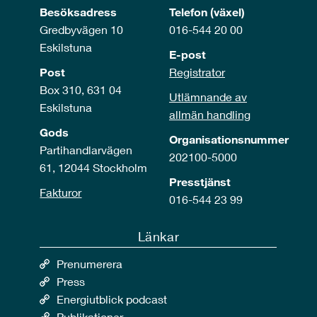
Besöksadress
Telefon (växel)
Gredbyvägen 10
016-544 20 00
Eskilstuna
E-post
Post
Registrator
Box 310, 631 04
Utlämnande av
Eskilstuna
allmän handling
Gods
Organisationsnummer
Partihandlarvägen
202100-5000
61, 12044 Stockholm
Presstjänst
Fakturor
016-544 23 99
Länkar
Prenumerera
Press
Energiutblick podcast
Publikationer