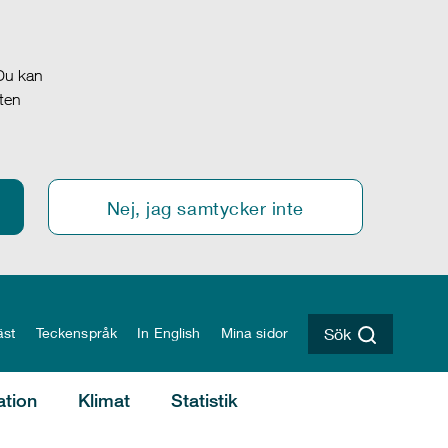
 Du kan
oten
Nej, jag samtycker inte
äst
Teckenspråk
In English
Mina sidor
Sök
ation
Klimat
Statistik