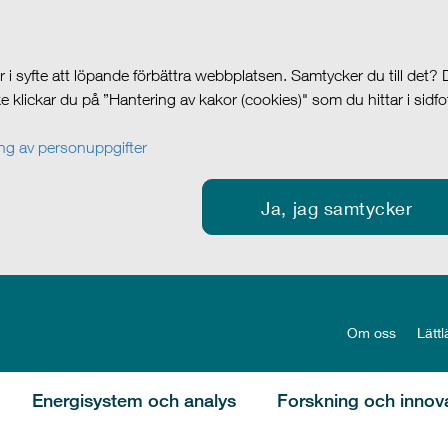
i syfte att löpande förbättra webbplatsen. Samtycker du till det?
cke klickar du på ”Hantering av kakor (cookies)" som du hittar i sidf
g av personuppgifter
Ja, jag samtycker
Om oss
Lättl
Energisystem och analys
Forskning och innov