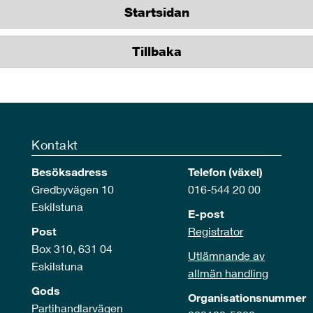
Startsidan
Tillbaka
Kontakt
Besöksadress
Telefon (växel)
Gredbyvägen 10
016-544 20 00
Eskilstuna
E-post
Post
Registrator
Box 310, 631 04
Utlämnande av
Eskilstuna
allmän handling
Gods
Organisationsnummer
Partihandlarvägen