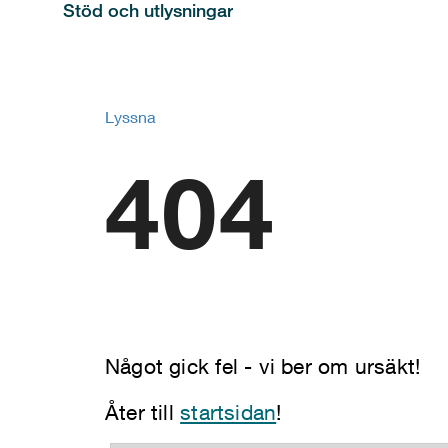
Stöd och utlysningar
Lyssna
404
Något gick fel - vi ber om ursäkt!
Åter till
startsidan
!