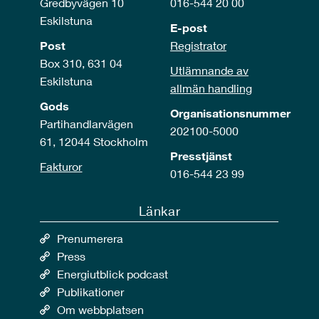
Gredbyvägen 10
016-544 20 00
Eskilstuna
E-post
Post
Registrator
Box 310, 631 04
Utlämnande av
Eskilstuna
allmän handling
Gods
Organisationsnummer
Partihandlarvägen
202100-5000
61, 12044 Stockholm
Presstjänst
Fakturor
016-544 23 99
Länkar
Prenumerera
Press
Energiutblick podcast
Publikationer
Om webbplatsen