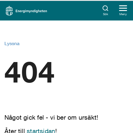
Sök
Meny
Lyssna
404
Något gick fel - vi ber om ursäkt!
Åter till
startsidan
!