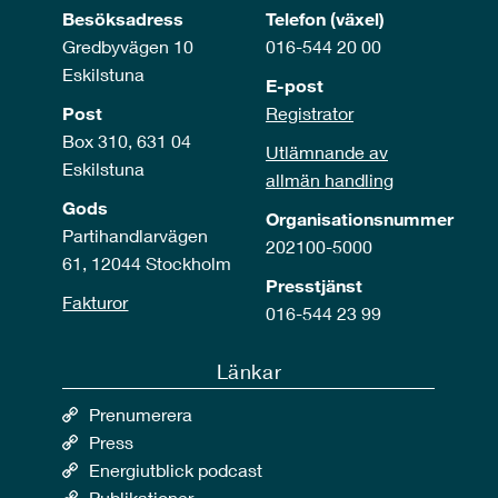
Besöksadress
Telefon (växel)
Gredbyvägen 10
016-544 20 00
Eskilstuna
E-post
Post
Registrator
Box 310, 631 04
Utlämnande av
Eskilstuna
allmän handling
Gods
Organisationsnummer
Partihandlarvägen
202100-5000
61, 12044 Stockholm
Presstjänst
Fakturor
016-544 23 99
Länkar
Prenumerera
Press
Energiutblick podcast
Publikationer