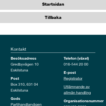
Startsidan
Tillbaka
Kontakt
Besöksadress
Telefon (växel)
Gredbyvägen 10
016-544 20 00
Eskilstuna
E-post
Post
Registrator
Box 310, 631 04
Utlämnande av
Eskilstuna
allmän handling
Gods
Organisationsnummer
Partihandlarvägen