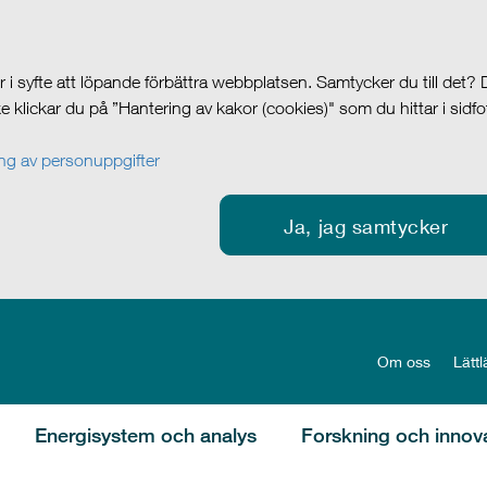
i syfte att löpande förbättra webbplatsen. Samtycker du till det?
cke klickar du på ”Hantering av kakor (cookies)" som du hittar i sidf
g av personuppgifter
Ja, jag samtycker
Om oss
Lättl
Energisystem och analys
Forskning och innov