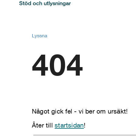
Stöd och utlysningar
Lyssna
404
Något gick fel - vi ber om ursäkt!
Åter till
startsidan
!