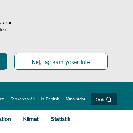
 Du kan
oten
Nej, jag samtycker inte
äst
Teckenspråk
In English
Mina sidor
Sök
ation
Klimat
Statistik