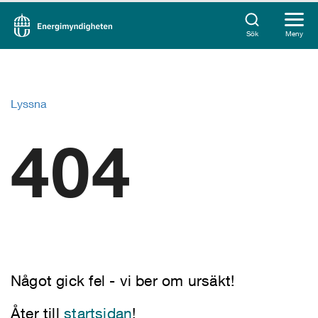
Sök
Meny
Lyssna
404
Något gick fel - vi ber om ursäkt!
Åter till
startsidan
!