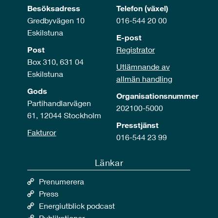
Besöksadress
Telefon (växel)
Gredbyvägen 10
016-544 20 00
Eskilstuna
E-post
Post
Registrator
Box 310, 631 04
Utlämnande av
Eskilstuna
allmän handling
Gods
Organisationsnummer
Partihandlarvägen
202100-5000
61, 12044 Stockholm
Presstjänst
Fakturor
016-544 23 99
Länkar
Prenumerera
Press
Energiutblick podcast
Publikationer