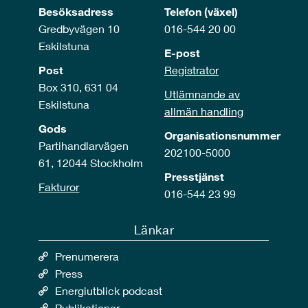
Besöksadress
Telefon (växel)
Gredbyvägen 10
016-544 20 00
Eskilstuna
E-post
Post
Registrator
Box 310, 631 04
Utlämnande av
Eskilstuna
allmän handling
Gods
Organisationsnummer
Partihandlarvägen
202100-5000
61, 12044 Stockholm
Presstjänst
Fakturor
016-544 23 99
Länkar
Prenumerera
Press
Energiutblick podcast
Publikationer