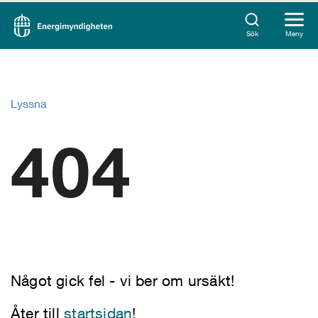
Sök
Meny
Lyssna
404
Något gick fel - vi ber om ursäkt!
Åter till
startsidan
!