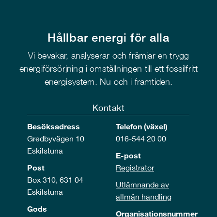
Hållbar energi för alla
Vi bevakar, analyserar och främjar en trygg
energiförsörjning i omställningen till ett fossilfritt
energisystem. Nu och i framtiden.
Kontakt
Besöksadress
Telefon (växel)
Gredbyvägen 10
016-544 20 00
Eskilstuna
E-post
Post
Registrator
Box 310, 631 04
Utlämnande av
Eskilstuna
allmän handling
Gods
Organisationsnummer