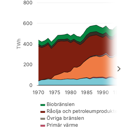
Chart
800
Chart with 10 data series.
The chart has 1 X axis displaying categories.
600
The chart has 1 Y axis displaying TWh. Data rang
TWh
400
200
0
1970
1975
1980
1985
1990
1995
Biobränslen
Råolja och petroleumprodukter
Övriga bränslen
Primär värme