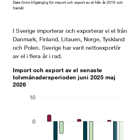
Data finns tillgänglig för import och export av el från år 2019 och
framåt.
I Sverige importerar och exporterar vi el från
Danmark, Finland, Litauen, Norge, Tyskland
och Polen. Sverige har varit nettoexportör
av el i flera år i rad.
Import och export av el senaste
tolvmånadersperioden juni 2025 maj
2026
Chart
10
Bar chart with 3 data series.
The chart has 1 X axis displaying categories.
0
The chart has 1 Y axis displaying TWh. Data rang