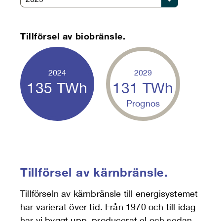
Tillförsel av biobränsle.
2024
2029
135
TWh
131
TWh
Prognos
Tillförsel av kärnbränsle.
Tillförseln av kärnbränsle till energisystemet
har varierat över tid. Från 1970 och till idag
har vi byggt upp, producerat el och sedan