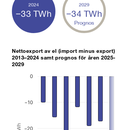
2024
2029
−33
TWh
−34
TWh
Prognos
Nettoexport av el (import minus export)
2013–2024 samt prognos för åren 2025-
2029
Chart
0
Bar chart with 17 bars.
The chart has 1 X axis displaying categories.
The chart has 1 Y axis displaying TWh. Data rang
−10
TWh
−20