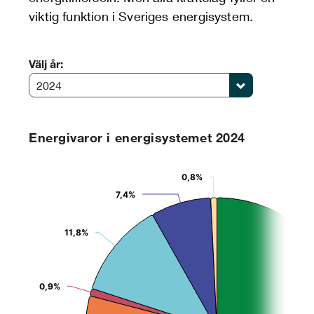
viktig funktion i Sveriges energisystem.
Välj år:
2024
Energivaror i energisystemet 2024
Chart
0,8%
0,8%
Pie chart with 10 slices.
7,4%
7,4%
11,8%
11,8%
0,9%
0,9%