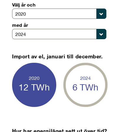
Välj år och
2020
med år
2024
Import av el, januari till december.
2020
2024
12
TWh
6
TWh
Hur har energiläget sett ut över tid?