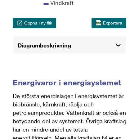
Vindkraft
End of interactive chart.
Öppna i ny flik
Exportera
Diagrambeskrivning
Energivaror i energisystemet
De största energislagen i energisystemet är
biobränsle, kärnkraft, råolja och
petroleumprodukter. Vattenkraft är också en
betydande del av systemet. Övriga kraftslag
har en mindre andel av totala
energitillförseln. Men alla kraftslag fyller en