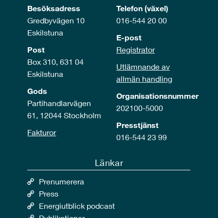
Besöksadress
Telefon (växel)
Gredbyvägen 10
016-544 20 00
Eskilstuna
E-post
Post
Registrator
Box 310, 631 04
Utlämnande av
Eskilstuna
allmän handling
Gods
Organisationsnummer
Partihandlarvägen
202100-5000
61, 12044 Stockholm
Presstjänst
Fakturor
016-544 23 99
Länkar
Prenumerera
Press
Energiutblick podcast
Publikationer