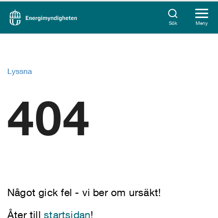
Sök
Meny
Lyssna
404
Något gick fel - vi ber om ursäkt!
Åter till
startsidan
!