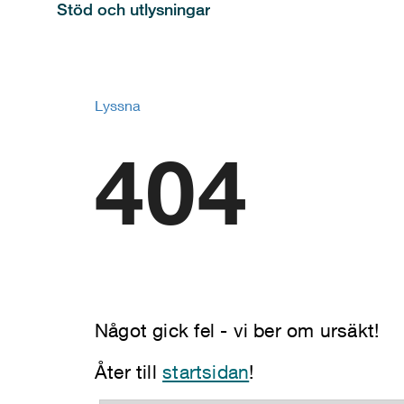
Stöd och utlysningar
Lyssna
404
Något gick fel - vi ber om ursäkt!
Åter till
startsidan
!