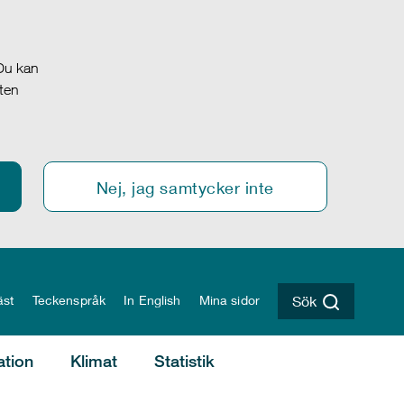
 Du kan
oten
Nej, jag samtycker inte
äst
Teckenspråk
In English
Mina sidor
Sök
ation
Klimat
Statistik