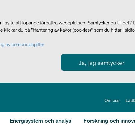
i syfte att löpande förbättra webbplatsen. Samtycker du till det?
cke klickar du på ”Hantering av kakor (cookies)" som du hittar i sidf
g av personuppgifter
Ja, jag samtycker
Om oss
Lättl
Energisystem och analys
Forskning och innov