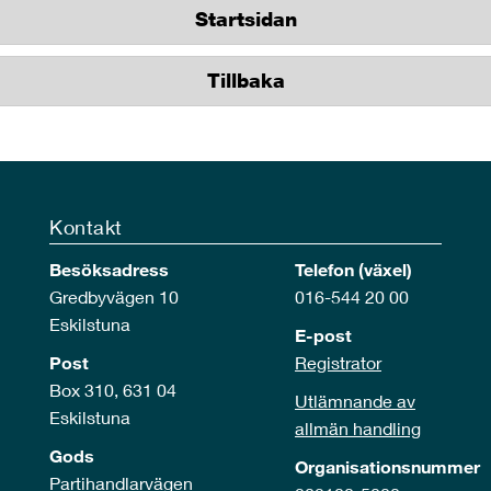
Startsidan
Tillbaka
Kontakt
Besöksadress
Telefon (växel)
Gredbyvägen 10
016-544 20 00
Eskilstuna
E-post
Post
Registrator
Box 310, 631 04
Utlämnande av
Eskilstuna
allmän handling
Gods
Organisationsnummer
Partihandlarvägen