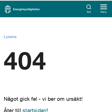
Sök
Meny
Lyssna
404
Något gick fel - vi ber om ursäkt!
Åter till
startsidan
!