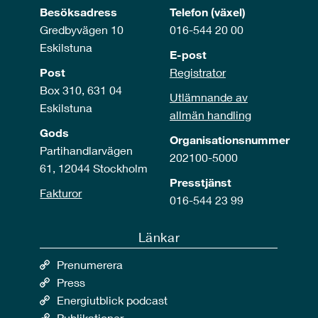
Besöksadress
Telefon (växel)
Gredbyvägen 10
016-544 20 00
Eskilstuna
E-post
Post
Registrator
Box 310, 631 04
Utlämnande av
Eskilstuna
allmän handling
Gods
Organisationsnummer
Partihandlarvägen
202100-5000
61, 12044 Stockholm
Presstjänst
Fakturor
016-544 23 99
Länkar
Prenumerera
Press
Energiutblick podcast
Publikationer