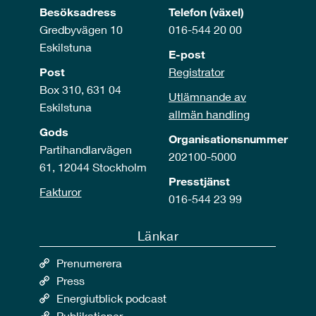
Besöksadress
Telefon (växel)
Gredbyvägen 10
016-544 20 00
Eskilstuna
E-post
Post
Registrator
Box 310, 631 04
Utlämnande av
Eskilstuna
allmän handling
Gods
Organisationsnummer
Partihandlarvägen
202100-5000
61, 12044 Stockholm
Presstjänst
Fakturor
016-544 23 99
Länkar
Prenumerera
Press
Energiutblick podcast
Publikationer