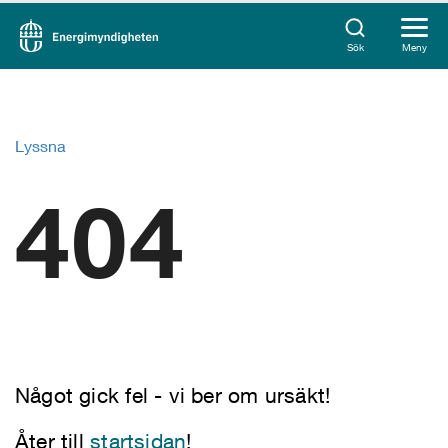
Sök
Meny
Lyssna
404
Något gick fel - vi ber om ursäkt!
Åter till
startsidan
!